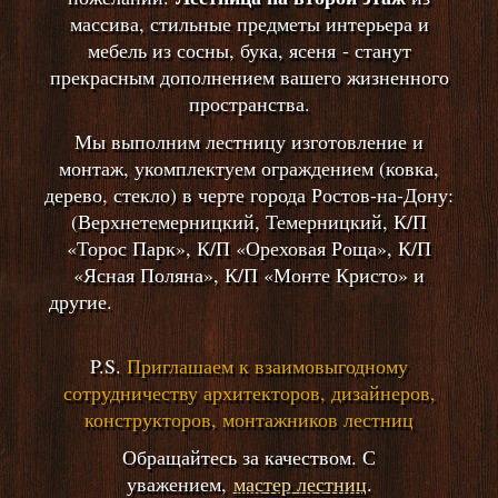
массива, стильные предметы интерьера и
мебель из сосны, бука, ясеня - станут
прекрасным дополнением вашего жизненного
пространства.
Мы выполним лестницу изготовление и
монтаж, укомплектуем ограждением (ковка,
дерево, стекло) в черте города Ростов-на-Дону:
(Верхнетемерницкий, Темерницкий, К/П
«Торос Парк», К/П «Ореховая Роща», К/П
«Ясная Поляна», К/П «Монте Кристо» и
другие.
P.S.
Приглашаем к взаимовыгодному
сотрудничеству архитекторов, дизайнеров,
конструкторов, монтажников лестниц
Обращайтесь за качеством. С
уважением,
мастер лестниц
.